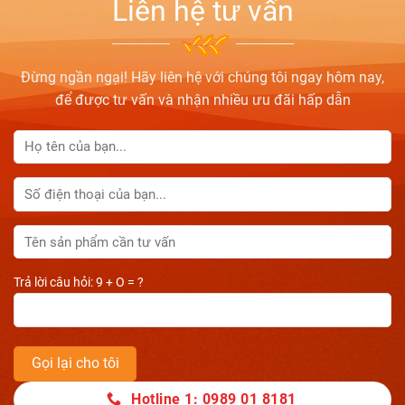
Liên hệ tư vấn
Đừng ngần ngại! Hãy liên hệ với chúng tôi ngay hôm nay,
để được tư vấn và nhận nhiều ưu đãi hấp dẫn
Trả lời câu hỏi: 9 + O = ?
Hotline 1: 0989 01 8181