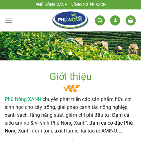
Skip
PHÚ NÔNG XANH - NÔNG NGIỆP SẠCH
to
content
Giới thiệu
Phú Nông XANH
chuyên phát triển các sản phẩm hữu cơ
sinh học cho cây trồng, giải pháp canh tác nông nghiệp
xanh sạch, tăng năng suất, giảm chi phí đầu tư:
Đ
ạm cá
siêu amino & vi sinh Phú Nông Xanh”
, đạm cá cô đặc Phú
Nông Xanh,
đạm tôm
, axit
Humic
,
tái tạo rễ AMINO, …